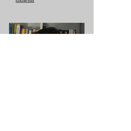
szkoleniu
Joanna Łacny