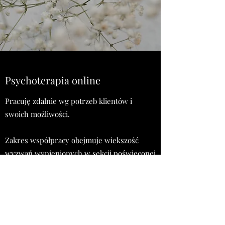
Psychoterapia online
Pracuję zdalnie wg potrzeb klientów i
swoich możliwości.
Zakres współpracy obejmuje wiekszość
wyzwań wynienionych w sekcji poświęconej
psychoterapii osobistej. Mimo ograniczeń,
praca online jest to tak samo głęboki i często
intensywny proces jak w wersji
gabinetowej.